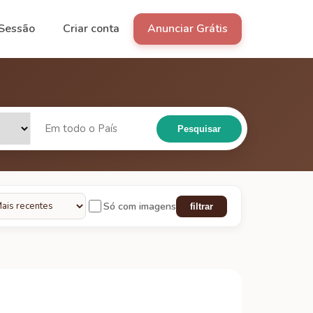
 Sessão
Criar conta
Anunciar Grátis
Pesquisar
Só com imagens
filtrar