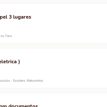
pel 3 lugares
ros
Faro
letrica )
ociclos - Scooters
Matosinhos
 com documentos