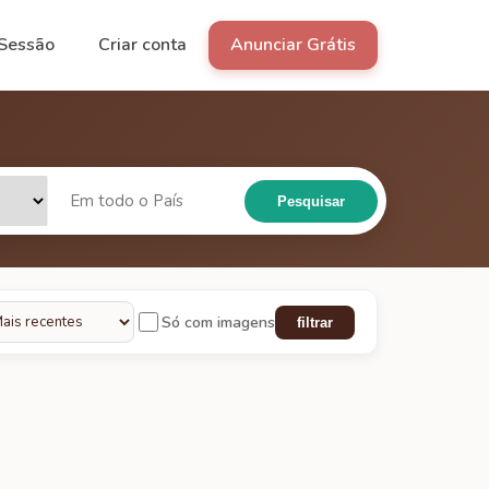
 Sessão
Criar conta
Anunciar Grátis
Pesquisar
Só com imagens
filtrar