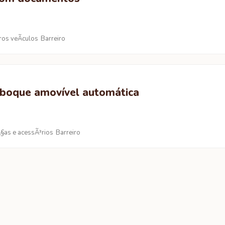
ros veÃ­culos
Barreiro
eboque amovível automática
§as e acessÃ³rios
Barreiro