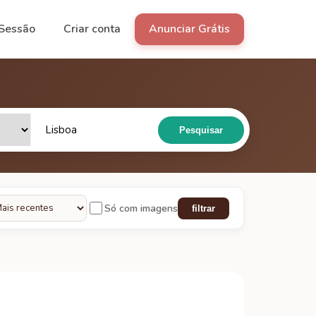
 Sessão
Criar conta
Anunciar Grátis
Pesquisar
Só com imagens
filtrar