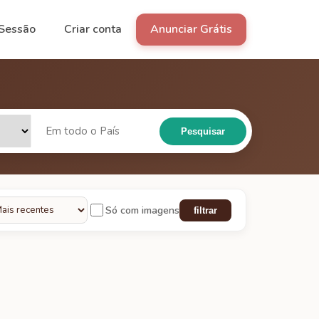
 Sessão
Criar conta
Anunciar Grátis
Pesquisar
Só com imagens
filtrar