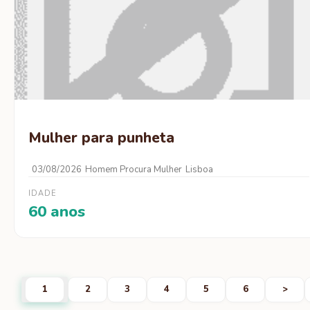
Mulher para punheta
03/08/2026
Homem Procura Mulher
Lisboa
IDADE
60 anos
1
2
3
4
5
6
>