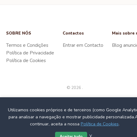
SOBRE NÓS
Contactos
Mais sobre 
Termos e Condições
Entrar em Contacto
Blog anunci
Política de Privacidade
Política de Cookies
© 2026 .
Utilizamos cookies próprios e de terceiros (como Google Analyti
para analisar a navegação e mostrar publicidade personalizada.
continuar, aceita a nossa
Política de Cookies
.
X
Aceitar tudo