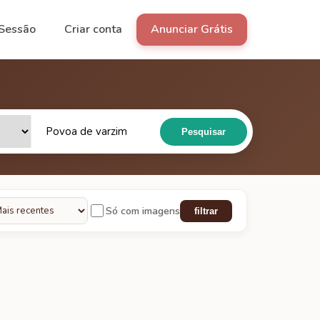
 Sessão
Criar conta
Anunciar Grátis
Pesquisar
Só com imagens
filtrar