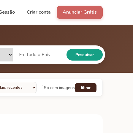
 Sessão
Criar conta
Anunciar Grátis
Pesquisar
Só com imagens
filtrar