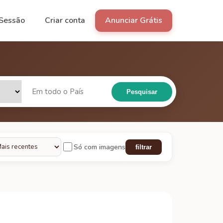
 Sessão
Criar conta
Anunciar Grátis
Pesquisar
Só com imagens
filtrar