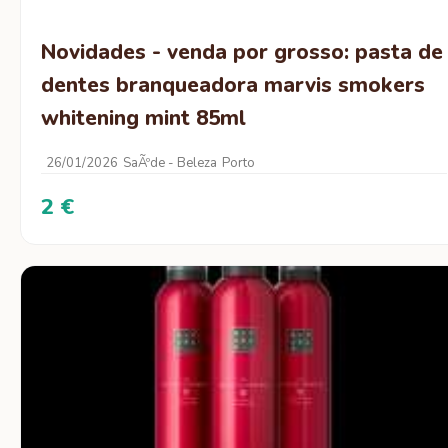
Novidades - venda por grosso: pasta de
dentes branqueadora marvis smokers
whitening mint 85ml
26/01/2026
SaÃºde - Beleza
Porto
2 €