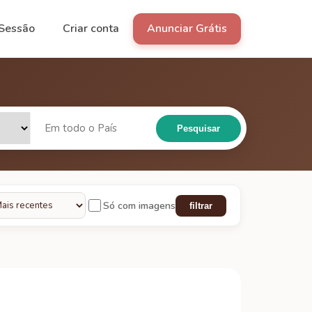
 Sessão
Criar conta
Anunciar Grátis
Pesquisar
Só com imagens
filtrar