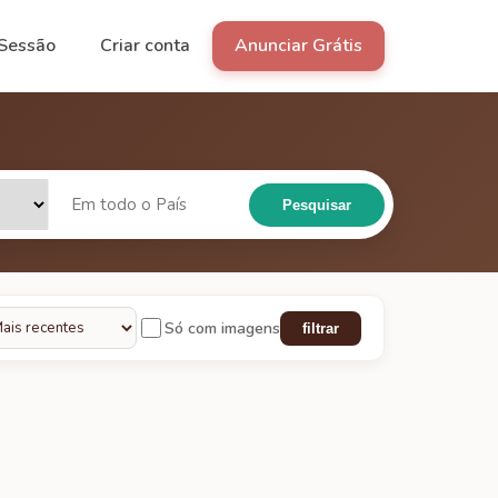
 Sessão
Criar conta
Anunciar Grátis
Pesquisar
Só com imagens
filtrar