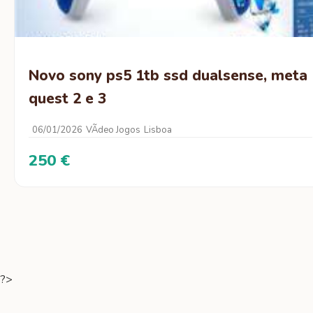
Novo sony ps5 1tb ssd dualsense, meta
quest 2 e 3
06/01/2026
VÃ­deo Jogos
Lisboa
250 €
?>