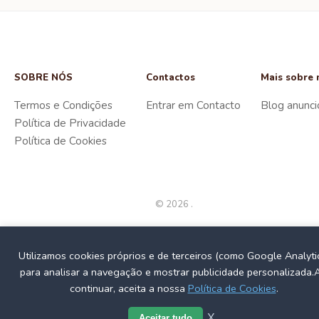
SOBRE NÓS
Contactos
Mais sobre 
Termos e Condições
Entrar em Contacto
Blog anunci
Política de Privacidade
Política de Cookies
© 2026 .
Utilizamos cookies próprios e de terceiros (como Google Analyti
para analisar a navegação e mostrar publicidade personalizada.
continuar, aceita a nossa
Política de Cookies
.
X
Aceitar tudo